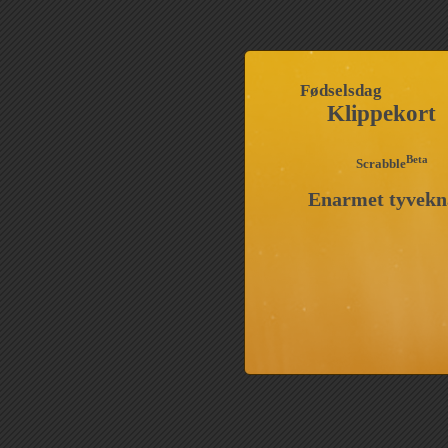
Fødselsdag
Klippekort
Beta
Scrabble
Enarmet tyvekn